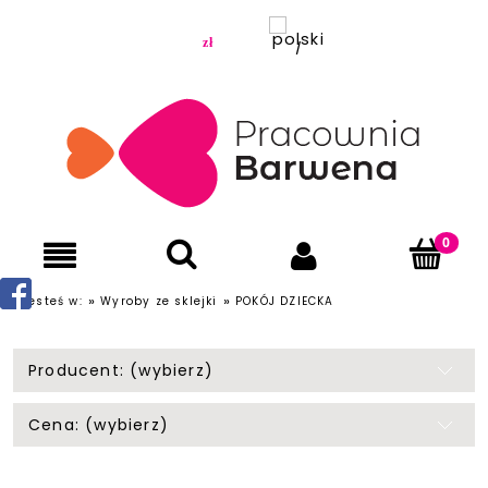
»
»
Jesteś w:
Wyroby ze sklejki
POKÓJ DZIECKA
Producent: (wybierz)
Cena: (wybierz)