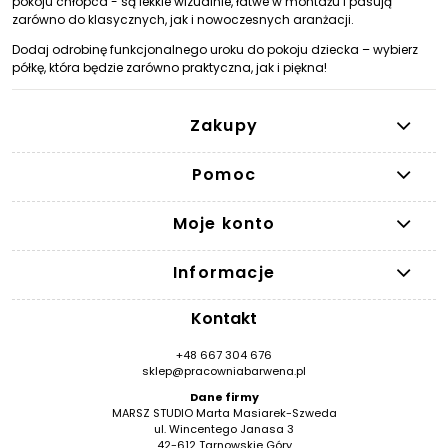
pokoju chłopca - są lekkie wizualnie, łatwe w montażu i pasują
zarówno do klasycznych, jak i nowoczesnych aranżacji.
Dodaj odrobinę funkcjonalnego uroku do pokoju dziecka – wybierz
półkę, która będzie zarówno praktyczna, jak i piękna!
Zakupy
Pomoc
Moje konto
Informacje
Kontakt
+48 667 304 676
sklep@pracowniabarwena.pl
Dane firmy
MARSZ STUDIO Marta Masiarek-Szweda
ul. Wincentego Janasa 3
42-612 Tarnowskie Góry