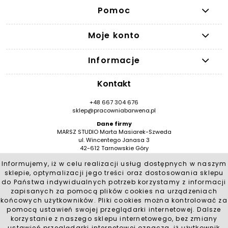
Pomoc
Moje konto
Informacje
Kontakt
+48 667 304 676
sklep@pracowniabarwena.pl
Dane firmy
MARSZ STUDIO Marta Masiarek-Szweda
ul. Wincentego Janasa 3
42-612 Tarnowskie Góry
NIP: 9491946776
Informujemy, iż w celu realizacji usług dostępnych w naszym
REGON: 384530909 / BDO 000553553
sklepie, optymalizacji jego treści oraz dostosowania sklepu
Social Media
do Państwa indywidualnych potrzeb korzystamy z informacji
zapisanych za pomocą plików cookies na urządzeniach
końcowych użytkowników. Pliki cookies można kontrolować za
pomocą ustawień swojej przeglądarki internetowej. Dalsze
korzystanie z naszego sklepu internetowego, bez zmiany
ustawień przeglądarki internetowej oznacza, iż użytkownik