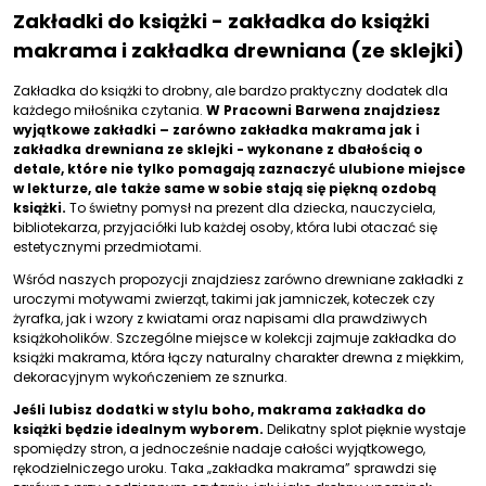
Zakładki do książki - zakładka do książki
makrama i zakładka drewniana (ze sklejki)
Zakładka do książki to drobny, ale bardzo praktyczny dodatek dla
każdego miłośnika czytania.
W Pracowni Barwena znajdziesz
wyjątkowe zakładki – zarówno zakładka makrama jak i
zakładka drewniana ze sklejki - wykonane z dbałością o
detale, które nie tylko pomagają zaznaczyć ulubione miejsce
w lekturze, ale także same w sobie stają się piękną ozdobą
książki.
To świetny pomysł na prezent dla dziecka, nauczyciela,
bibliotekarza, przyjaciółki lub każdej osoby, która lubi otaczać się
estetycznymi przedmiotami.
Wśród naszych propozycji znajdziesz zarówno drewniane zakładki z
uroczymi motywami zwierząt, takimi jak jamniczek, koteczek czy
żyrafka, jak i wzory z kwiatami oraz napisami dla prawdziwych
książkoholików. Szczególne miejsce w kolekcji zajmuje zakładka do
książki makrama, która łączy naturalny charakter drewna z miękkim,
dekoracyjnym wykończeniem ze sznurka.
Jeśli lubisz dodatki w stylu boho, makrama zakładka do
książki będzie idealnym wyborem.
Delikatny splot pięknie wystaje
spomiędzy stron, a jednocześnie nadaje całości wyjątkowego,
rękodzielniczego uroku. Taka „zakładka makrama” sprawdzi się