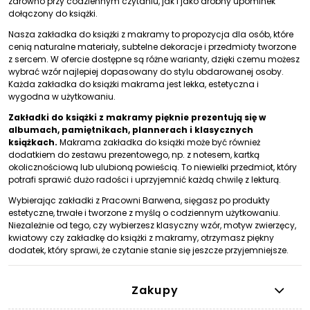
zarówno przy codziennym czytaniu, jak i jako drobny upominek
dołączony do książki.
Nasza zakładka do książki z makramy to propozycja dla osób, które
cenią naturalne materiały, subtelne dekoracje i przedmioty tworzone
z sercem. W ofercie dostępne są różne warianty, dzięki czemu możesz
wybrać wzór najlepiej dopasowany do stylu obdarowanej osoby.
Każda zakładka do książki makrama jest lekka, estetyczna i
wygodna w użytkowaniu.
Zakładki do książki z makramy pięknie prezentują się w
albumach, pamiętnikach, plannerach i klasycznych
książkach.
Makrama zakładka do książki może być również
dodatkiem do zestawu prezentowego, np. z notesem, kartką
okolicznościową lub ulubioną powieścią. To niewielki przedmiot, który
potrafi sprawić dużo radości i uprzyjemnić każdą chwilę z lekturą.
Wybierając zakładki z Pracowni Barwena, sięgasz po produkty
estetyczne, trwałe i tworzone z myślą o codziennym użytkowaniu.
Niezależnie od tego, czy wybierzesz klasyczny wzór, motyw zwierzęcy,
kwiatowy czy zakładkę do książki z makramy, otrzymasz piękny
dodatek, który sprawi, że czytanie stanie się jeszcze przyjemniejsze.
Zakupy