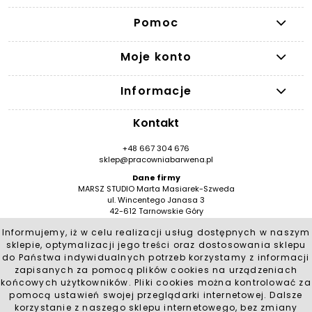
Pomoc
Moje konto
Informacje
Kontakt
+48 667 304 676
sklep@pracowniabarwena.pl
Dane firmy
MARSZ STUDIO Marta Masiarek-Szweda
ul. Wincentego Janasa 3
42-612 Tarnowskie Góry
NIP: 9491946776
Informujemy, iż w celu realizacji usług dostępnych w naszym
REGON: 384530909 / BDO 000553553
sklepie, optymalizacji jego treści oraz dostosowania sklepu
Social Media
do Państwa indywidualnych potrzeb korzystamy z informacji
zapisanych za pomocą plików cookies na urządzeniach
końcowych użytkowników. Pliki cookies można kontrolować za
pomocą ustawień swojej przeglądarki internetowej. Dalsze
korzystanie z naszego sklepu internetowego, bez zmiany