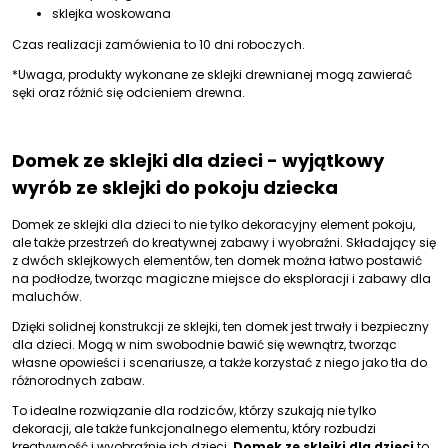
sklejka woskowana
Czas realizacji zamówienia to 10 dni roboczych.
*Uwaga, produkty wykonane ze sklejki drewnianej mogą zawierać
sęki oraz różnić się odcieniem drewna.
Domek ze sklejki dla dzieci - wyjątkowy
wyrób ze sklejki do pokoju dziecka
Domek ze sklejki dla dzieci to nie tylko dekoracyjny element pokoju,
ale także przestrzeń do kreatywnej zabawy i wyobraźni. Składający się
z dwóch sklejkowych elementów, ten domek można łatwo postawić
na podłodze, tworząc magiczne miejsce do eksploracji i zabawy dla
maluchów.
Dzięki solidnej konstrukcji ze sklejki, ten domek jest trwały i bezpieczny
dla dzieci. Mogą w nim swobodnie bawić się wewnątrz, tworząc
własne opowieści i scenariusze, a także korzystać z niego jako tła do
różnorodnych zabaw.
To idealne rozwiązanie dla rodziców, którzy szukają nie tylko
dekoracji, ale także funkcjonalnego elementu, który rozbudzi
kreatywność i wyobraźnię ich dzieci.
Domek ze sklejki dla dzieci
to