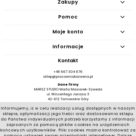
Zakupy
Pomoc
Moje konto
Informacje
Kontakt
+48 667 304 676
sklep@pracowniabarwena.pl
Dane firmy
MARSZ STUDIO Marta Masiarek-Szweda
ul. Wincentego Janasa 3
42-612 Tarnowskie Góry
NIP: 9491946776
Informujemy, iż w celu realizacji usług dostępnych w naszym
REGON: 384530909 / BDO 000553553
sklepie, optymalizacji jego treści oraz dostosowania sklepu
Social Media
do Państwa indywidualnych potrzeb korzystamy z informacji
zapisanych za pomocą plików cookies na urządzeniach
końcowych użytkowników. Pliki cookies można kontrolować za
pomocą ustawień swojej przeglądarki internetowej. Dalsze