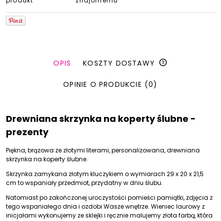
produkt
znajomemu
OPIS
KOSZTY DOSTAWY
OPINIE O PRODUKCIE (0)
Drewniana skrzynka na koperty ślubne -
prezenty
Piękna, brązowa ze złotymi literami, personalizowana, drewniana
skrzynka na koperty ślubne.
Skrzynka zamykana złotym kluczykiem o wymiarach 29 x 20 x 21,5
cm to wspaniały przedmiot, przydatny w dniu ślubu.
Natomiast po zakończonej uroczystości pomieści pamiątki, zdjęcia z
tego wspaniałego dnia i ozdobi Wasze wnętrze. Wieniec laurowy z
inicjałami wykonujemy ze sklejki i ręcznie malujemy złota farbą, która