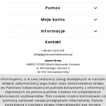
Pomoc
Moje konto
Informacje
Kontakt
+48 667 304 676
sklep@pracowniabarwena.pl
Dane firmy
MARSZ STUDIO Marta Masiarek-Szweda
ul. Wincentego Janasa 3
42-612 Tarnowskie Góry
NIP: 9491946776
Informujemy, iż w celu realizacji usług dostępnych w naszym
REGON: 384530909 / BDO 000553553
sklepie, optymalizacji jego treści oraz dostosowania sklepu
Social Media
do Państwa indywidualnych potrzeb korzystamy z informacji
zapisanych za pomocą plików cookies na urządzeniach
końcowych użytkowników. Pliki cookies można kontrolować za
pomocą ustawień swojej przeglądarki internetowej. Dalsze
korzystanie z naszego sklepu internetowego, bez zmiany