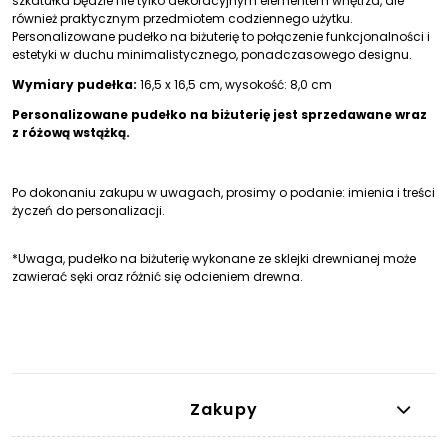
szkatułka będzie nie tylko dekoracyjnym elementem wnętrza, ale
również praktycznym przedmiotem codziennego użytku.
Personalizowane pudełko na biżuterię to połączenie funkcjonalności i
estetyki w duchu minimalistycznego, ponadczasowego designu.
Wymiary pudełka:
16,5 x 16,5 cm, wysokość: 8,0 cm
Personalizowane pudełko na biżuterię jest sprzedawane wraz
z różową wstążką.
Po dokonaniu zakupu w uwagach, prosimy o podanie: imienia i treści
życzeń do personalizacji.
*Uwaga, pudełko na biżuterię wykonane ze sklejki drewnianej może
zawierać sęki oraz różnić się odcieniem drewna.
Zakupy