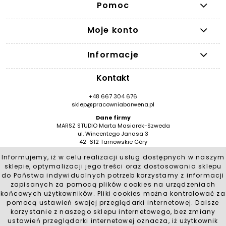
Pomoc
Moje konto
Informacje
Kontakt
+48 667 304 676
sklep@pracowniabarwena.pl
Dane firmy
MARSZ STUDIO Marta Masiarek-Szweda
ul. Wincentego Janasa 3
42-612 Tarnowskie Góry
NIP: 9491946776
Informujemy, iż w celu realizacji usług dostępnych w naszym
REGON: 384530909 / BDO 000553553
sklepie, optymalizacji jego treści oraz dostosowania sklepu
Social Media
do Państwa indywidualnych potrzeb korzystamy z informacji
zapisanych za pomocą plików cookies na urządzeniach
końcowych użytkowników. Pliki cookies można kontrolować za
pomocą ustawień swojej przeglądarki internetowej. Dalsze
korzystanie z naszego sklepu internetowego, bez zmiany
ustawień przeglądarki internetowej oznacza, iż użytkownik